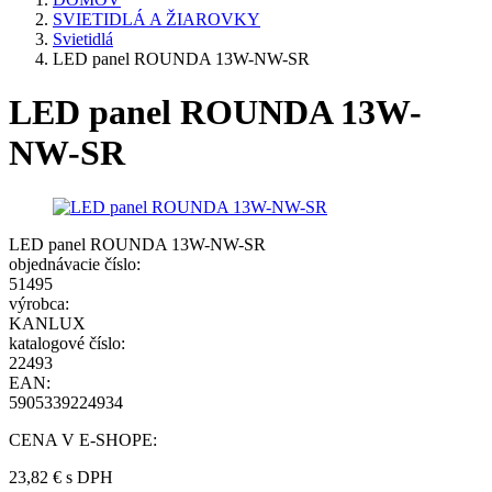
SVIETIDLÁ A ŽIAROVKY
Svietidlá
LED panel ROUNDA 13W-NW-SR
LED panel ROUNDA 13W-
NW-SR
LED panel ROUNDA 13W-NW-SR
objednávacie číslo:
51495
výrobca:
KANLUX
katalogové číslo:
22493
EAN:
5905339224934
CENA V E-SHOPE:
23,82 €
s DPH