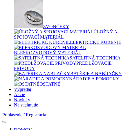
ZVONČEKY
ÚLOŽNÝ A
SPOJOVACÍ MATERIÁL
ELEKTRICKÉ KÚRENIE
BLESKOZVODOVÝ MATERIÁL
SATELITNÁ TECHNIKA
PREDLŽOVACIE
PRÍVODY
BATÉRIE A NABÍJAČKY
NÁRADIE A POMOCKY
OSTATNÉ
Výpredaj
Akcie
Novinky
Na stiahnutie
Prihlásenie / Registrácia
DOMOV