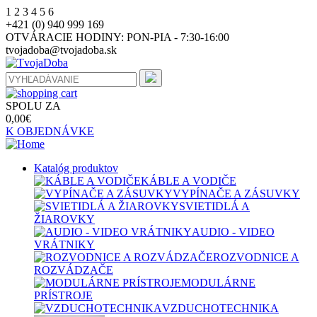
1
2
3
4
5
6
+421 (0) 940 999 169
OTVÁRACIE HODINY:
PON-PIA - 7:30-16:00
tvojadoba@tvojadoba.sk
SPOLU ZA
0,00
€
K OBJEDNÁVKE
Katalóg produktov
KÁBLE A VODIČE
VYPÍNAČE A ZÁSUVKY
SVIETIDLÁ A
ŽIAROVKY
AUDIO - VIDEO
VRÁTNIKY
ROZVODNICE A
ROZVÁDZAČE
MODULÁRNE
PRÍSTROJE
VZDUCHOTECHNIKA