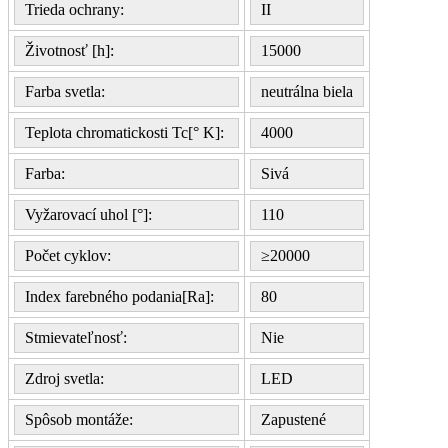
Trieda ochrany:
II
Životnosť [h]:
15000
Farba svetla:
neutrálna biela
Teplota chromatickosti Tc[° K]:
4000
Farba:
Sivá
Vyžarovací uhol [°]:
110
Počet cyklov:
≥20000
Index farebného podania[Ra]:
80
Stmievateľnosť:
Nie
Zdroj svetla:
LED
Spôsob montáže:
Zapustené