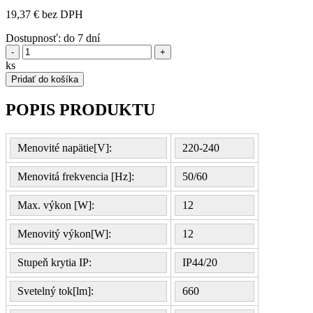
19,37 € bez DPH
Dostupnosť:
do 7 dní
-
+
ks
Pridať do košíka
POPIS PRODUKTU
Menovité napätie[V]:
220-240
Menovitá frekvencia [Hz]:
50/60
Max. výkon [W]:
12
Menovitý výkon[W]:
12
Stupeň krytia IP:
IP44/20
Svetelný tok[lm]:
660