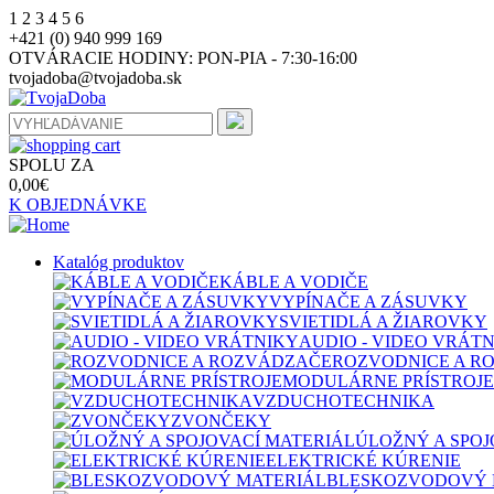
1
2
3
4
5
6
+421 (0) 940 999 169
OTVÁRACIE HODINY:
PON-PIA - 7:30-16:00
tvojadoba@tvojadoba.sk
SPOLU ZA
0,00
€
K OBJEDNÁVKE
Katalóg produktov
KÁBLE A VODIČE
VYPÍNAČE A ZÁSUVKY
SVIETIDLÁ A ŽIAROVKY
AUDIO - VIDEO VRÁT
ROZVODNICE A R
MODULÁRNE PRÍSTROJE
VZDUCHOTECHNIKA
ZVONČEKY
ÚLOŽNÝ A SPOJ
ELEKTRICKÉ KÚRENIE
BLESKOZVODOVÝ 