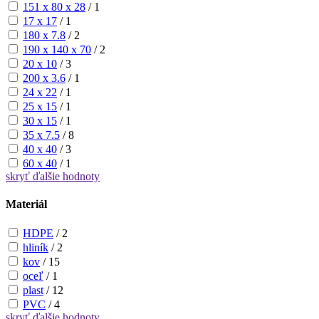
151 x 80 x 28
/
1
17 x 17
/
1
180 x 7.8
/
2
190 x 140 x 70
/
2
20 x 10
/
3
200 x 3.6
/
1
24 x 22
/
1
25 x 15
/
1
30 x 15
/
1
35 x 7.5
/
8
40 x 40
/
3
60 x 40
/
1
skryť
ďalšie hodnoty
Materiál
HDPE
/
2
hliník
/
2
kov
/
15
oceľ
/
1
plast
/
12
PVC
/
4
skryť
ďalšie hodnoty