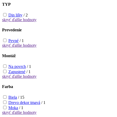
TYP
Din lišty
/
2
skryť
ďalšie hodnoty
Prevedenie
Pevné
/
1
skryť
ďalšie hodnoty
Montáž
Na povrch
/
1
Zapustené
/
1
skryť
ďalšie hodnoty
Farba
Biela
/
15
Drevo dekor tmavá
/
1
Moka
/
1
skryť
ďalšie hodnoty