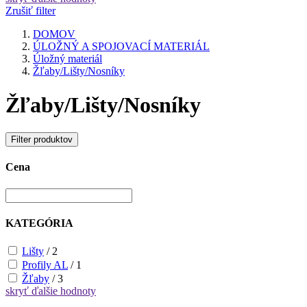
Zrušiť filter
DOMOV
ÚLOŽNÝ A SPOJOVACÍ MATERIÁL
Úložný materiál
Žľaby/Lišty/Nosníky
Žľaby/Lišty/Nosníky
Filter produktov
Cena
KATEGÓRIA
Lišty
/
2
Profily AL
/
1
Žľaby
/
3
skryť
ďalšie hodnoty