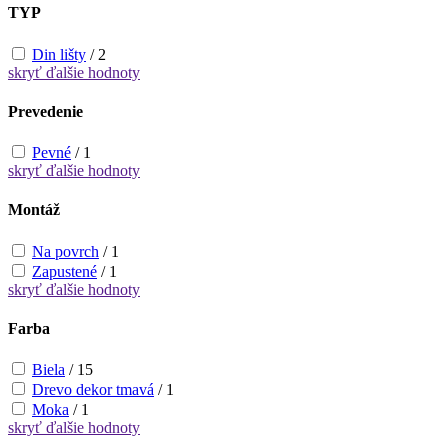
TYP
Din lišty
/
2
skryť
ďalšie hodnoty
Prevedenie
Pevné
/
1
skryť
ďalšie hodnoty
Montáž
Na povrch
/
1
Zapustené
/
1
skryť
ďalšie hodnoty
Farba
Biela
/
15
Drevo dekor tmavá
/
1
Moka
/
1
skryť
ďalšie hodnoty