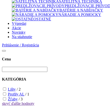
SATELITNÁ TECHNIKA
PREDLŽOVACIE PRÍVO
BATÉRIE A NABÍJAČKY
NÁRADIE A POMOCKY
OSTATNÉ
Výpredaj
Akcie
Novinky
Na stiahnutie
Prihlásenie / Registrácia
Cena
KATEGÓRIA
Lišty
/
2
Profily AL
/
1
Žľaby
/
3
skryť
ďalšie hodnoty