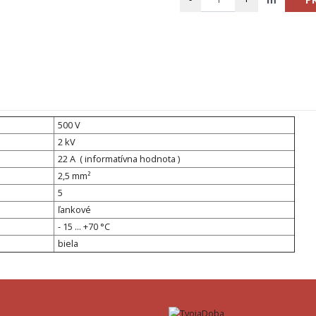
500 V
2 kV
22 A ( informatívna hodnota )
2,5 mm²
5
ľankové
- 15 ... +70 °C
biela