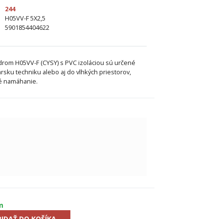
244
H05VV-F 5X2,5
5901854404622
drom H05VV-F (CYSY) s PVC izoláciou sú určené
rsku techniku alebo aj do vlhkých priestorov,
é namáhanie.
m
RIDAŤ DO KOŠÍKA