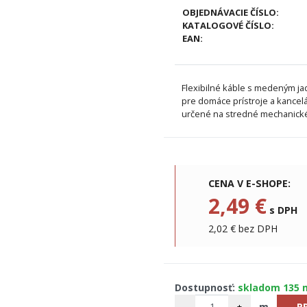
OBJEDNÁVACIE ČÍSLO:
KATALOGOVÉ ČÍSLO:
EAN:
Flexibilné káble s medeným ja
pre domáce prístroje a kancelá
určené na stredné mechanick
CENA V E-SHOPE:
2,49 €
s DPH
2,02 € bez DPH
Dostupnosť:
skladom 135 
-
+
m
P