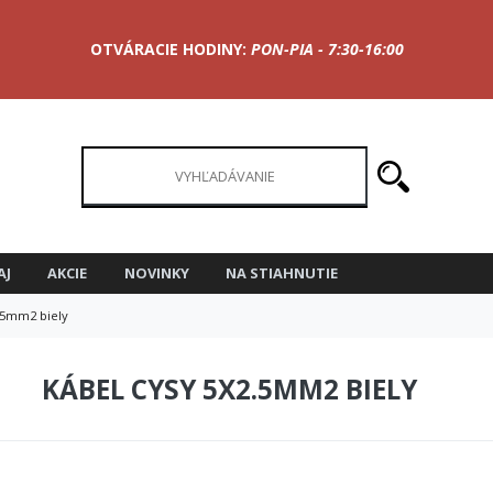
OTVÁRACIE HODINY:
PON-PIA - 7:30-16:00
AJ
AKCIE
NOVINKY
NA STIAHNUTIE
.5mm2 biely
KÁBEL CYSY 5X2.5MM2 BIELY