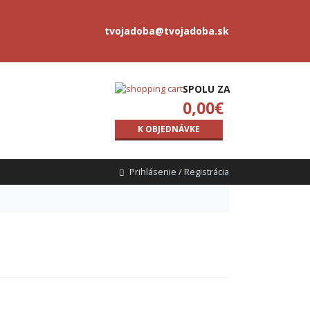
tvojadoba@tvojadoba.sk
SPOLU ZA
0,00
€
K OBJEDNÁVKE
Prihlásenie / Registrácia