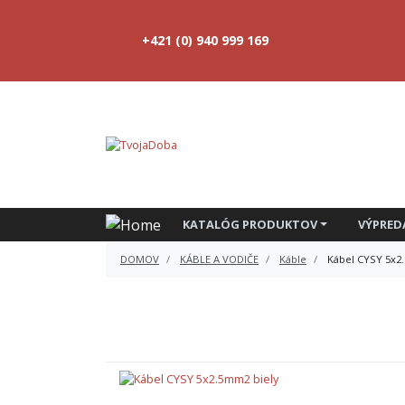
+421 (0) 940 999 169
KATALÓG PRODUKTOV
VÝPRED
DOMOV
KÁBLE A VODIČE
Káble
Kábel CYSY 5x2