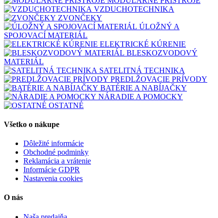
MODULÁRNE PRÍSTROJE
VZDUCHOTECHNIKA
ZVONČEKY
ÚLOŽNÝ A
SPOJOVACÍ MATERIÁL
ELEKTRICKÉ KÚRENIE
BLESKOZVODOVÝ
MATERIÁL
SATELITNÁ TECHNIKA
PREDLŽOVACIE PRÍVODY
BATÉRIE A NABÍJAČKY
NÁRADIE A POMOCKY
OSTATNÉ
Všetko o nákupe
Dôležité informácie
Obchodné podminky
Reklamácia a vrátenie
Informácie GDPR
Nastavenia cookies
O nás
Naša predajňa