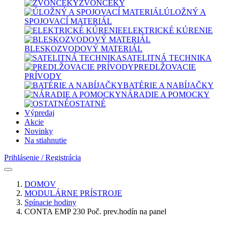
ZVONČEKY
ÚLOŽNÝ A
SPOJOVACÍ MATERIÁL
ELEKTRICKÉ KÚRENIE
BLESKOZVODOVÝ MATERIÁL
SATELITNÁ TECHNIKA
PREDLŽOVACIE
PRÍVODY
BATÉRIE A NABÍJAČKY
NÁRADIE A POMOCKY
OSTATNÉ
Výpredaj
Akcie
Novinky
Na stiahnutie
Prihlásenie / Registrácia
DOMOV
MODULÁRNE PRÍSTROJE
Spínacie hodiny
CONTA EMP 230 Poč. prev.hodín na panel