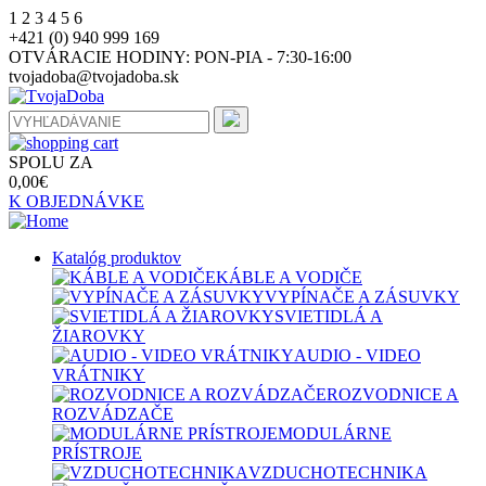
1
2
3
4
5
6
+421 (0) 940 999 169
OTVÁRACIE HODINY:
PON-PIA - 7:30-16:00
tvojadoba@tvojadoba.sk
SPOLU ZA
0,00
€
K OBJEDNÁVKE
Katalóg produktov
KÁBLE A VODIČE
VYPÍNAČE A ZÁSUVKY
SVIETIDLÁ A
ŽIAROVKY
AUDIO - VIDEO
VRÁTNIKY
ROZVODNICE A
ROZVÁDZAČE
MODULÁRNE
PRÍSTROJE
VZDUCHOTECHNIKA