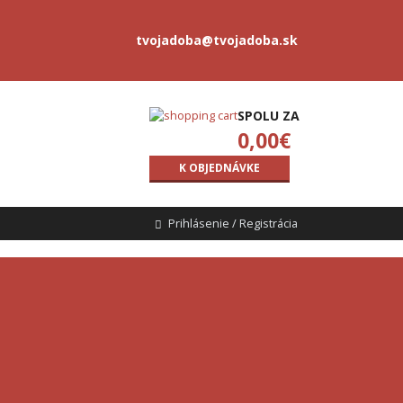
tvojadoba@tvojadoba.sk
SPOLU ZA
0,00
€
K OBJEDNÁVKE
Prihlásenie / Registrácia