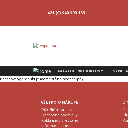
+421 (0) 940 999 169
KATALÓG PRODUKTOV
VÝPRED
Požadovaný produkt je momentálne nedostupný.
VŠETKO O NÁKUPE
O 
Dôležité informácie
Na
Obchodné podminky
Sl
Reklamácia a vrátenie
Ko
Informácie GDPR