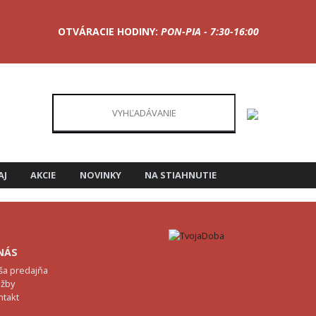
OTVÁRACIE HODINY:
PON-PIA - 7:30-16:00
AJ
AKCIE
NOVINKY
NA STIAHNUTIE
NÁS
ša predajňa
užby
ntakt