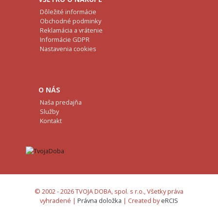
Dôležité informácie
Obchodné podminky
Reklamácia a vrátenie
Informácie GDPR
Nastavenia cookies
O NÁS
Naša predajňa
Služby
Kontakt
© 2002 - 2026 TVOJA DOBA, spol. s r.o., Všetky práva
vyhradené |
Právna doložka
| Created by
eRCIS