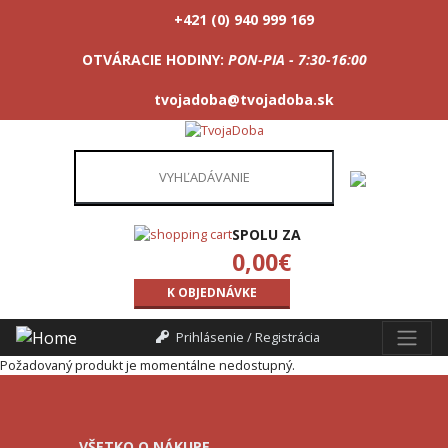
+421 (0) 940 999 169
OTVÁRACIE HODINY:
PON-PIA - 7:30-16:00
tvojadoba@tvojadoba.sk
SPOLU ZA
0,00
€
K OBJEDNÁVKE
Prihlásenie / Registrácia
Požadovaný produkt je momentálne nedostupný.
VŠETKO O NÁKUPE