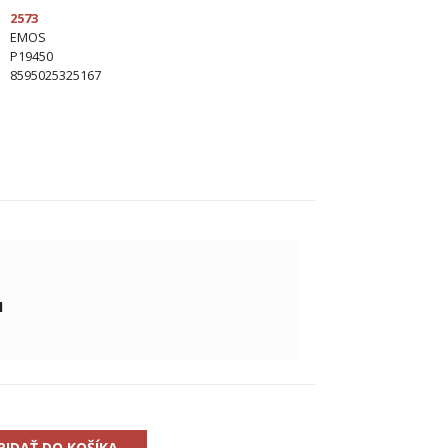
2573
EMOS
P19450
8595025325167
H
RIDAŤ DO KOŠÍKA