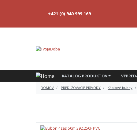
+421 (0) 940 999 169
KATALÓG PRODUKTOV
VÝPRED
DOMOV
PREDLŽOVACIE PRÍVODY
Káblové bubny