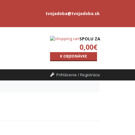
tvojadoba@tvojadoba.sk
SPOLU ZA
0,00
€
K OBJEDNÁVKE
Prihlásenie / Registrácia