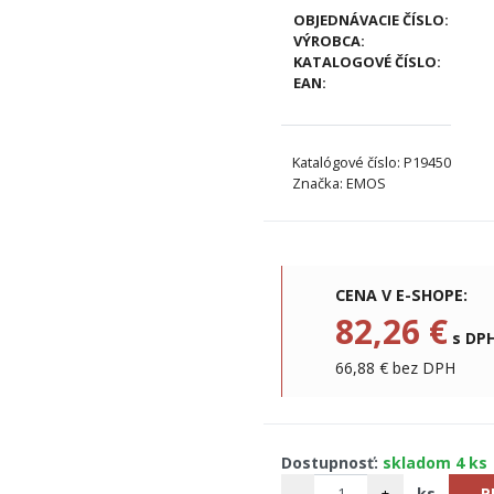
OBJEDNÁVACIE ČÍSLO:
VÝROBCA:
KATALOGOVÉ ČÍSLO:
EAN:
Katalógové číslo: P19450
Značka: EMOS
CENA V E-SHOPE:
82,26 €
s DP
66,88 € bez DPH
Dostupnosť:
skladom 4 ks
-
+
ks
P