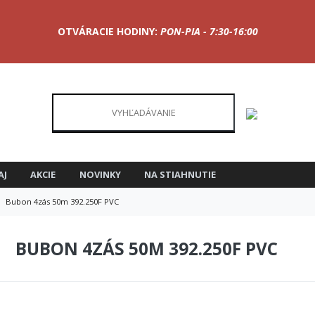
OTVÁRACIE HODINY:
PON-PIA - 7:30-16:00
AJ
AKCIE
NOVINKY
NA STIAHNUTIE
Bubon 4zás 50m 392.250F PVC
BUBON 4ZÁS 50M 392.250F PVC