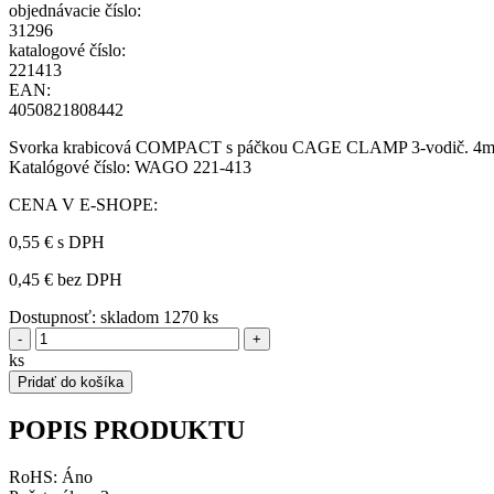
objednávacie číslo:
31296
katalogové číslo:
221413
EAN:
4050821808442
Svorka krabicová COMPACT s páčkou CAGE CLAMP 3-vodič. 4mm2
Katalógové číslo: WAGO 221-413
CENA V E-SHOPE:
0,55 €
s DPH
0,45 € bez DPH
Dostupnosť:
skladom 1270 ks
-
+
ks
Pridať do košíka
POPIS PRODUKTU
RoHS: Áno