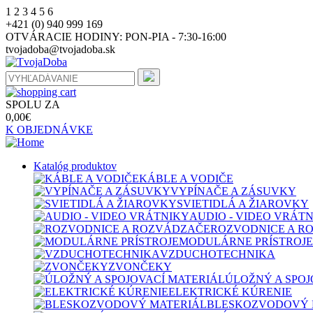
1
2
3
4
5
6
+421 (0) 940 999 169
OTVÁRACIE HODINY:
PON-PIA - 7:30-16:00
tvojadoba@tvojadoba.sk
SPOLU ZA
0,00
€
K OBJEDNÁVKE
Katalóg produktov
KÁBLE A VODIČE
VYPÍNAČE A ZÁSUVKY
SVIETIDLÁ A ŽIAROVKY
AUDIO - VIDEO VRÁT
ROZVODNICE A R
MODULÁRNE PRÍSTROJE
VZDUCHOTECHNIKA
ZVONČEKY
ÚLOŽNÝ A SPOJ
ELEKTRICKÉ KÚRENIE
BLESKOZVODOVÝ 