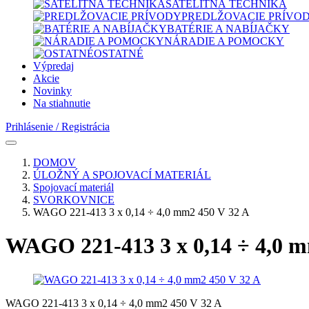
SATELITNÁ TECHNIKA
PREDLŽOVACIE PRÍVO
BATÉRIE A NABÍJAČKY
NÁRADIE A POMOCKY
OSTATNÉ
Výpredaj
Akcie
Novinky
Na stiahnutie
Prihlásenie / Registrácia
DOMOV
ÚLOŽNÝ A SPOJOVACÍ MATERIÁL
Spojovací materiál
SVORKOVNICE
WAGO 221-413 3 x 0,14 ÷ 4,0 mm2 450 V 32 A
WAGO 221-413 3 x 0,14 ÷ 4,0 m
WAGO 221-413 3 x 0,14 ÷ 4,0 mm2 450 V 32 A