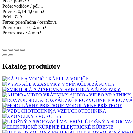
Počet pólov: 3
Počet vodičov / pól: 1
Prierez: 0,14-4,0 mm2
Prúd: 32 A
Farba: priehľadná / oranžová
Prierez min.: 0,14 mm2
Prierez max.: 4 mm2
Katalóg produktov
KÁBLE A VODIČE
VYPÍNAČE A ZÁSUVKY
SVIETIDLÁ A ŽIAROVKY
AUDIO - VIDEO VRÁTNIKY
ROZVODNICE A ROZV
MODULÁRNE PRÍSTROJE
VZDUCHOTECHNIKA
ZVONČEKY
ÚLOŽNÝ A SPOJOVA
ELEKTRICKÉ KÚRENIE
BLESKOZVODOVÝ MAT