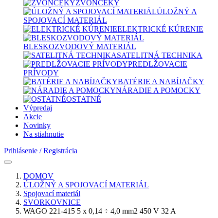
ZVONČEKY
ÚLOŽNÝ A
SPOJOVACÍ MATERIÁL
ELEKTRICKÉ KÚRENIE
BLESKOZVODOVÝ MATERIÁL
SATELITNÁ TECHNIKA
PREDLŽOVACIE
PRÍVODY
BATÉRIE A NABÍJAČKY
NÁRADIE A POMOCKY
OSTATNÉ
Výpredaj
Akcie
Novinky
Na stiahnutie
Prihlásenie / Registrácia
DOMOV
ÚLOŽNÝ A SPOJOVACÍ MATERIÁL
Spojovací materiál
SVORKOVNICE
WAGO 221-415 5 x 0,14 ÷ 4,0 mm2 450 V 32 A