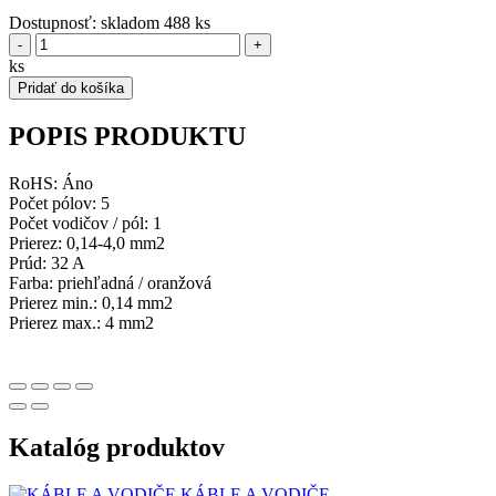
Dostupnosť:
skladom 488 ks
-
+
ks
Pridať do košíka
POPIS PRODUKTU
RoHS: Áno
Počet pólov: 5
Počet vodičov / pól: 1
Prierez: 0,14-4,0 mm2
Prúd: 32 A
Farba: priehľadná / oranžová
Prierez min.: 0,14 mm2
Prierez max.: 4 mm2
Katalóg produktov
KÁBLE A VODIČE