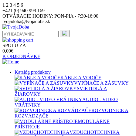
1
2
3
4
5
6
+421 (0) 940 999 169
OTVÁRACIE HODINY:
PON-PIA - 7:30-16:00
tvojadoba@tvojadoba.sk
SPOLU ZA
0,00
€
K OBJEDNÁVKE
Katalóg produktov
KÁBLE A VODIČE
VYPÍNAČE A ZÁSUVKY
SVIETIDLÁ A
ŽIAROVKY
AUDIO - VIDEO
VRÁTNIKY
ROZVODNICE A
ROZVÁDZAČE
MODULÁRNE
PRÍSTROJE
VZDUCHOTECHNIKA