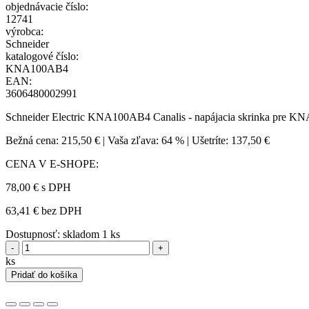
objednávacie číslo:
12741
výrobca:
Schneider
katalogové číslo:
KNA100AB4
EAN:
3606480002991
Schneider Electric KNA100AB4 Canalis - napájacia skrinka pre KNA
Bežná cena:
215,50 €
|
Vaša zľava:
64 %
|
Ušetríte:
137,50 €
CENA V E-SHOPE:
78,00 €
s DPH
63,41 € bez DPH
Dostupnosť:
skladom 1 ks
-
+
ks
Pridať do košíka