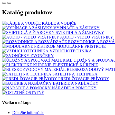
Katalóg produktov
KÁBLE A VODIČE
VYPÍNAČE A ZÁSUVKY
SVIETIDLÁ A ŽIAROVKY
AUDIO - VIDEO VRÁTNIKY
ROZVODNICE A ROZV
MODULÁRNE PRÍSTROJE
VZDUCHOTECHNIKA
ZVONČEKY
ÚLOŽNÝ A SPOJOVA
ELEKTRICKÉ KÚRENIE
BLESKOZVODOVÝ MAT
SATELITNÁ TECHNIKA
PREDLŽOVACIE PRÍVODY
BATÉRIE A NABÍJAČKY
NÁRADIE A POMOCKY
OSTATNÉ
Všetko o nákupe
Dôležité informácie