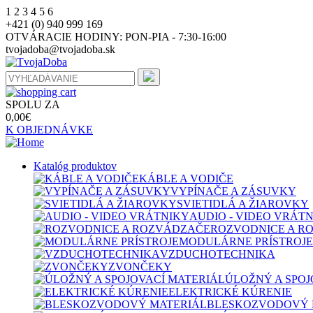
1
2
3
4
5
6
+421 (0) 940 999 169
OTVÁRACIE HODINY:
PON-PIA - 7:30-16:00
tvojadoba@tvojadoba.sk
SPOLU ZA
0,00
€
K OBJEDNÁVKE
Katalóg produktov
KÁBLE A VODIČE
VYPÍNAČE A ZÁSUVKY
SVIETIDLÁ A ŽIAROVKY
AUDIO - VIDEO VRÁT
ROZVODNICE A R
MODULÁRNE PRÍSTROJE
VZDUCHOTECHNIKA
ZVONČEKY
ÚLOŽNÝ A SPOJ
ELEKTRICKÉ KÚRENIE
BLESKOZVODOVÝ 