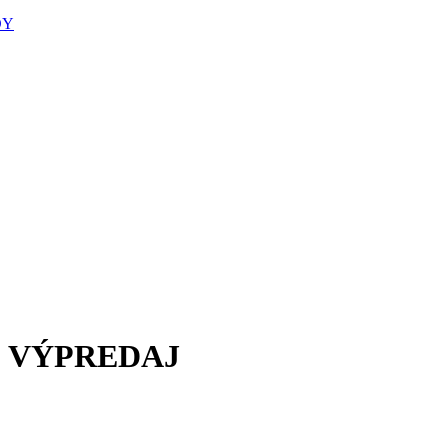
DY
a| VÝPREDAJ