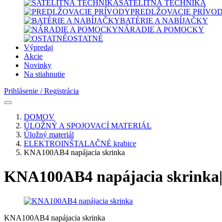
SATELITNÁ TECHNIKA
PREDLŽOVACIE PRÍVO
BATÉRIE A NABÍJAČKY
NÁRADIE A POMOCKY
OSTATNÉ
Výpredaj
Akcie
Novinky
Na stiahnutie
Prihlásenie / Registrácia
DOMOV
ÚLOŽNÝ A SPOJOVACÍ MATERIÁL
Úložný materiál
ELEKTROINŠTALAČNÉ krabice
KNA100AB4 napájacia skrinka
KNA100AB4 napájacia skrink
KNA100AB4 napájacia skrinka