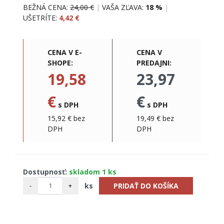
BEŽNÁ CENA:
24,00 €
|
VAŠA ZĽAVA:
18 %
|
UŠETRÍTE:
4,42 €
CENA V E-
CENA V
SHOPE:
PREDAJNI:
19,58
23,97
€
€
s DPH
s DPH
15,92 € bez
19,49 € bez
DPH
DPH
Dostupnosť:
skladom 1 ks
-
+
ks
PRIDAŤ DO KOŠÍKA