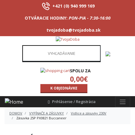
+421 (0) 940 999 169
OTVÁRACIE HODINY:
PON-PIA - 7:30-16:00
tvojadoba@tvojadoba.sk
SPOLU ZA
0,00
€
K OBJEDNÁVKE
Prihlásenie / Registrácia
DOMOV
VYPÍNAČE A ZÁSUVKY
Vidlice a zásuvky 230V
Zásuvka 25P PX0821 Buccaneer