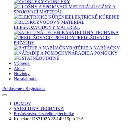
ZVONČEKY
ÚLOŽNÝ A
SPOJOVACÍ MATERIÁL
ELEKTRICKÉ KÚRENIE
BLESKOZVODOVÝ MATERIÁL
SATELITNÁ TECHNIKA
PREDLŽOVACIE
PRÍVODY
BATÉRIE A NABÍJAČKY
NÁRADIE A POMOCKY
OSTATNÉ
Výpredaj
Akcie
Novinky
Na stiahnutie
Prihlásenie / Registrácia
DOMOV
SATELITNÁ TECHNIKA
Príslušenstvo k satelitnej technike
Konektor DS3102A22-14P 19pin 13A