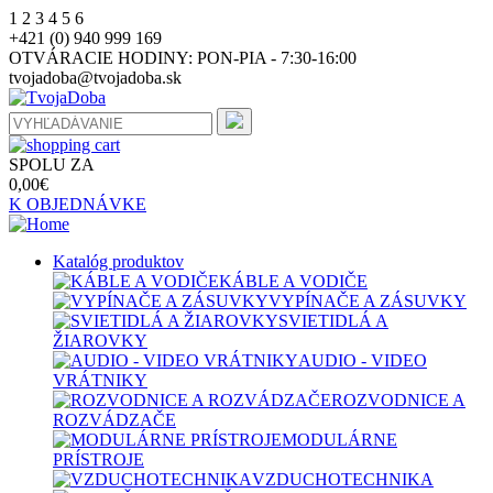
1
2
3
4
5
6
+421 (0) 940 999 169
OTVÁRACIE HODINY:
PON-PIA - 7:30-16:00
tvojadoba@tvojadoba.sk
SPOLU ZA
0,00
€
K OBJEDNÁVKE
Katalóg produktov
KÁBLE A VODIČE
VYPÍNAČE A ZÁSUVKY
SVIETIDLÁ A
ŽIAROVKY
AUDIO - VIDEO
VRÁTNIKY
ROZVODNICE A
ROZVÁDZAČE
MODULÁRNE
PRÍSTROJE
VZDUCHOTECHNIKA