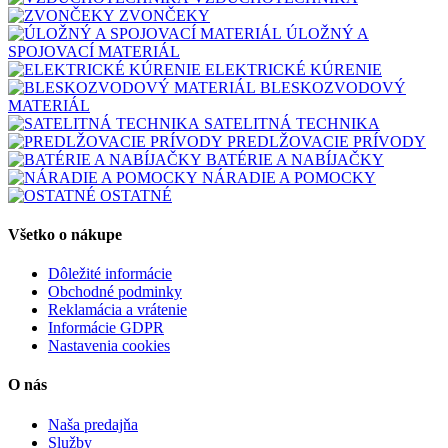
ZVONČEKY
ÚLOŽNÝ A
SPOJOVACÍ MATERIÁL
ELEKTRICKÉ KÚRENIE
BLESKOZVODOVÝ
MATERIÁL
SATELITNÁ TECHNIKA
PREDLŽOVACIE PRÍVODY
BATÉRIE A NABÍJAČKY
NÁRADIE A POMOCKY
OSTATNÉ
Všetko o nákupe
Dôležité informácie
Obchodné podminky
Reklamácia a vrátenie
Informácie GDPR
Nastavenia cookies
O nás
Naša predajňa
Služby