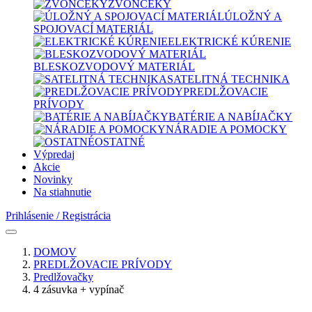
ZVONČEKY
ÚLOŽNÝ A
SPOJOVACÍ MATERIÁL
ELEKTRICKÉ KÚRENIE
BLESKOZVODOVÝ MATERIÁL
SATELITNÁ TECHNIKA
PREDLŽOVACIE
PRÍVODY
BATÉRIE A NABÍJAČKY
NÁRADIE A POMOCKY
OSTATNÉ
Výpredaj
Akcie
Novinky
Na stiahnutie
Prihlásenie / Registrácia
DOMOV
PREDLŽOVACIE PRÍVODY
Predlžovačky
4 zásuvka + vypínač