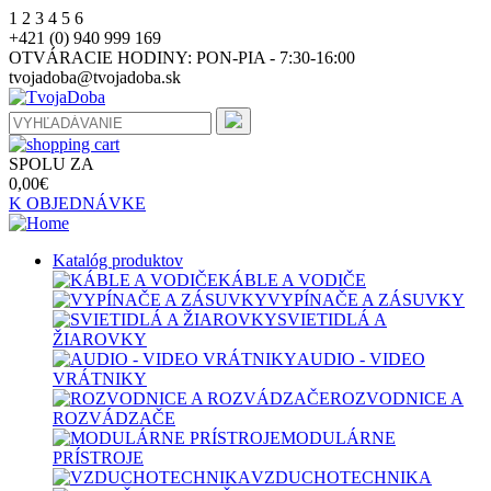
1
2
3
4
5
6
+421 (0) 940 999 169
OTVÁRACIE HODINY:
PON-PIA - 7:30-16:00
tvojadoba@tvojadoba.sk
SPOLU ZA
0,00
€
K OBJEDNÁVKE
Katalóg produktov
KÁBLE A VODIČE
VYPÍNAČE A ZÁSUVKY
SVIETIDLÁ A
ŽIAROVKY
AUDIO - VIDEO
VRÁTNIKY
ROZVODNICE A
ROZVÁDZAČE
MODULÁRNE
PRÍSTROJE
VZDUCHOTECHNIKA