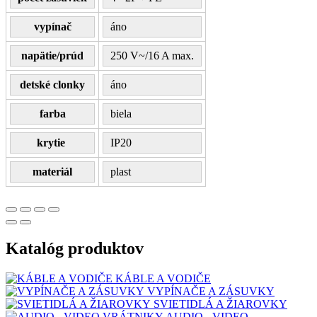
vypínač
áno
napätie/prúd
250 V~/16 A max.
detské clonky
áno
farba
biela
krytie
IP20
materiál
plast
Katalóg produktov
KÁBLE A VODIČE
VYPÍNAČE A ZÁSUVKY
SVIETIDLÁ A ŽIAROVKY
AUDIO - VIDEO