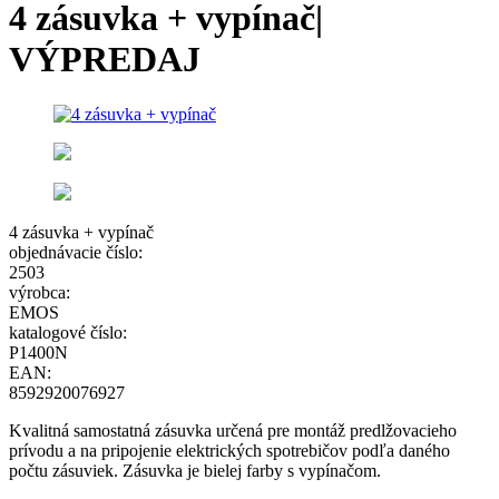
4 zásuvka + vypínač|
VÝPREDAJ
4 zásuvka + vypínač
objednávacie číslo:
2503
výrobca:
EMOS
katalogové číslo:
P1400N
EAN:
8592920076927
Kvalitná samostatná zásuvka určená pre montáž predlžovacieho
prívodu a na pripojenie elektrických spotrebičov podľa daného
počtu zásuviek. Zásuvka je bielej farby s vypínačom.