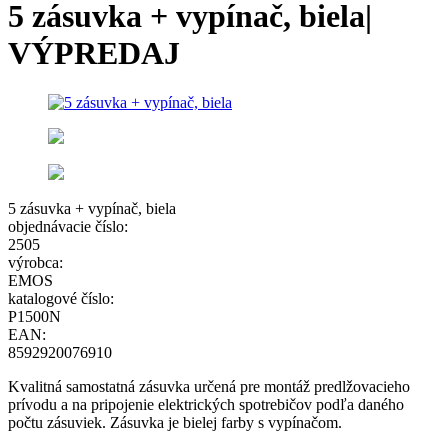
5 zásuvka + vypínač, biela|
VÝPREDAJ
5 zásuvka + vypínač, biela
objednávacie číslo:
2505
výrobca:
EMOS
katalogové číslo:
P1500N
EAN:
8592920076910
Kvalitná samostatná zásuvka určená pre montáž predlžovacieho
prívodu a na pripojenie elektrických spotrebičov podľa daného
počtu zásuviek. Zásuvka je bielej farby s vypínačom.