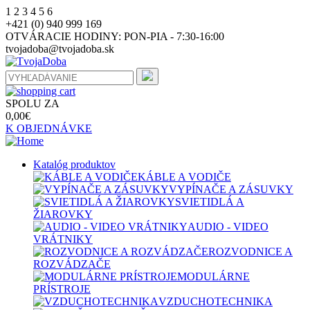
1
2
3
4
5
6
+421 (0) 940 999 169
OTVÁRACIE HODINY:
PON-PIA - 7:30-16:00
tvojadoba@tvojadoba.sk
SPOLU ZA
0,00
€
K OBJEDNÁVKE
Katalóg produktov
KÁBLE A VODIČE
VYPÍNAČE A ZÁSUVKY
SVIETIDLÁ A
ŽIAROVKY
AUDIO - VIDEO
VRÁTNIKY
ROZVODNICE A
ROZVÁDZAČE
MODULÁRNE
PRÍSTROJE
VZDUCHOTECHNIKA