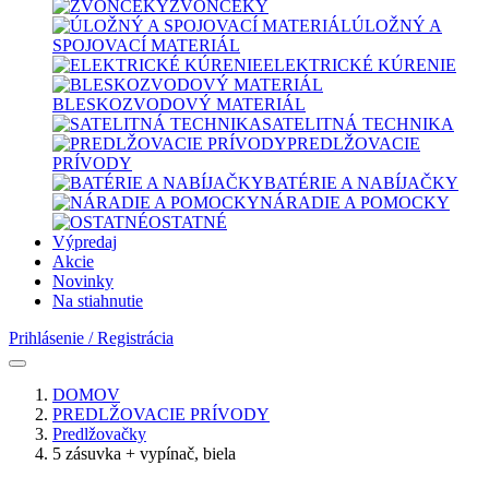
ZVONČEKY
ÚLOŽNÝ A
SPOJOVACÍ MATERIÁL
ELEKTRICKÉ KÚRENIE
BLESKOZVODOVÝ MATERIÁL
SATELITNÁ TECHNIKA
PREDLŽOVACIE
PRÍVODY
BATÉRIE A NABÍJAČKY
NÁRADIE A POMOCKY
OSTATNÉ
Výpredaj
Akcie
Novinky
Na stiahnutie
Prihlásenie / Registrácia
DOMOV
PREDLŽOVACIE PRÍVODY
Predlžovačky
5 zásuvka + vypínač, biela