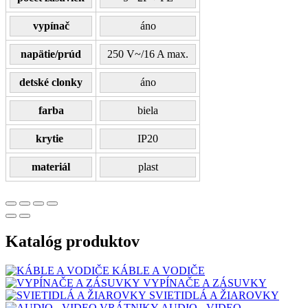
vypínač
áno
napätie/prúd
250 V~/16 A max.
detské clonky
áno
farba
biela
krytie
IP20
materiál
plast
Katalóg produktov
KÁBLE A VODIČE
VYPÍNAČE A ZÁSUVKY
SVIETIDLÁ A ŽIAROVKY
AUDIO - VIDEO