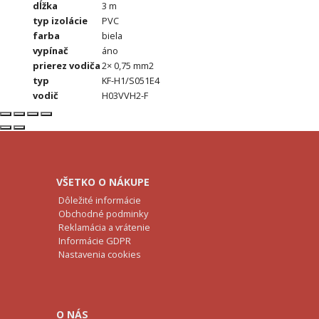
dĺžka
3 m
typ izolácie
PVC
farba
biela
vypínač
áno
prierez vodiča
2× 0,75 mm2
typ
KF-H1/S051E4
vodič
H03VVH2-F
VŠETKO O NÁKUPE
Dôležité informácie
Obchodné podminky
Reklamácia a vrátenie
Informácie GDPR
Nastavenia cookies
O NÁS