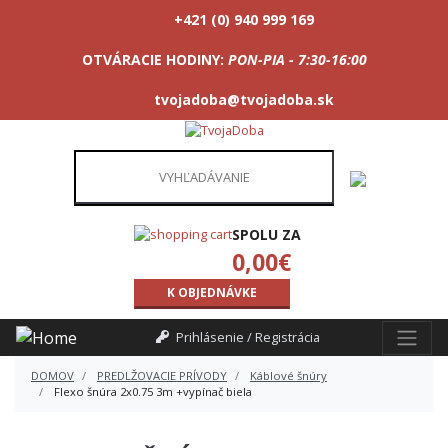
+421 (0) 940 999 169
OTVÁRACIE HODINY:
PON-PIA - 7:30-16:00
tvojadoba@tvojadoba.sk
SPOLU ZA
0,00
€
K OBJEDNÁVKE
Prihlásenie / Registrácia
DOMOV
PREDLŽOVACIE PRÍVODY
Káblové šnúry
Flexo šnúra 2x0.75 3m +vypínač biela