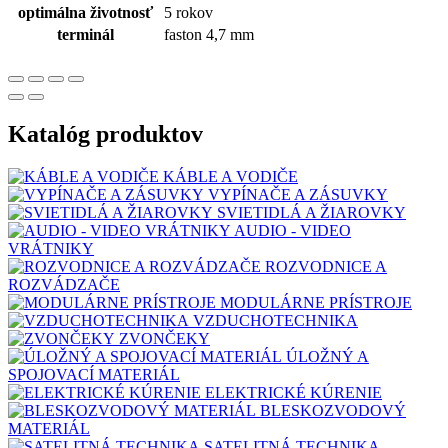
optimálna životnosť
5 rokov
terminál
faston 4,7 mm
Katalóg produktov
KÁBLE A VODIČE
VYPÍNAČE A ZÁSUVKY
SVIETIDLÁ A ŽIAROVKY
AUDIO - VIDEO
VRÁTNIKY
ROZVODNICE A
ROZVÁDZAČE
MODULÁRNE PRÍSTROJE
VZDUCHOTECHNIKA
ZVONČEKY
ÚLOŽNÝ A
SPOJOVACÍ MATERIÁL
ELEKTRICKÉ KÚRENIE
BLESKOZVODOVÝ
MATERIÁL
SATELITNÁ TECHNIKA