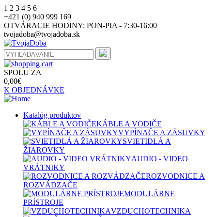
1
2
3
4
5
6
+421 (0) 940 999 169
OTVÁRACIE HODINY:
PON-PIA - 7:30-16:00
tvojadoba@tvojadoba.sk
SPOLU ZA
0,00
€
K OBJEDNÁVKE
Katalóg produktov
KÁBLE A VODIČE
VYPÍNAČE A ZÁSUVKY
SVIETIDLÁ A
ŽIAROVKY
AUDIO - VIDEO
VRÁTNIKY
ROZVODNICE A
ROZVÁDZAČE
MODULÁRNE
PRÍSTROJE
VZDUCHOTECHNIKA