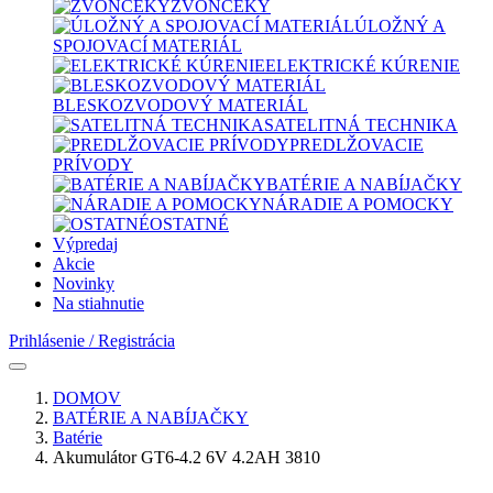
ZVONČEKY
ÚLOŽNÝ A
SPOJOVACÍ MATERIÁL
ELEKTRICKÉ KÚRENIE
BLESKOZVODOVÝ MATERIÁL
SATELITNÁ TECHNIKA
PREDLŽOVACIE
PRÍVODY
BATÉRIE A NABÍJAČKY
NÁRADIE A POMOCKY
OSTATNÉ
Výpredaj
Akcie
Novinky
Na stiahnutie
Prihlásenie / Registrácia
DOMOV
BATÉRIE A NABÍJAČKY
Batérie
Akumulátor GT6-4.2 6V 4.2AH 3810