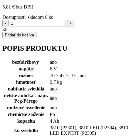
5,81 € bez DPH
Dostupnosť:
skladom 6 ks
-
+
ks
Pridať do košíka
POPIS PRODUKTU
bezúdržbový
áno
napätie
6 V
rozmer
70 × 47 × 101 mm
hmotnosť
0,7 kg
nabíjacie svietidlá
áno
detské autíčka - napr.
áno
Peg-Pérego
núdzové osvetlenie
áno
chemické zloženie
Pb
kapacita
4 Ah
3810 (P2301), 3810 LED (P2304), 3810
ku svietidlu
LED EXPERT (P2305)