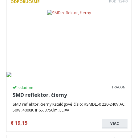
ODPORÚČAME
KÓD:
12440
skladom
TRACON
SMD reflektor, čierny
SMD reflektor, čierny Katalógové číslo: RSMDL50 220-240V AC,
50W, 4000K, IP65, 3750lm, EEI=A
€
19,15
VIAC