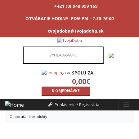
+421 (0) 940 999 169
OTVÁRACIE HODINY:
PON-PIA - 7:30-16:00
tvojadoba@tvojadoba.sk
SPOLU ZA
0,00
€
K OBJEDNÁVKE
Prihlásenie / Registrácia
Odporúčané produkty