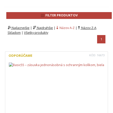
FILTER PRODUKTOV
Najlacnejšie
|
Najdrahšie
|
Názov A-Z
|
Názov Z-A
Skladom
|
Všetky produkty
1
ODPORÚČAME
KÓD:
16673