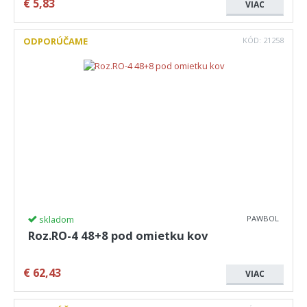
€
5,83
VIAC
ODPORÚČAME
KÓD:
21258
skladom
PAWBOL
Roz.RO-4 48+8 pod omietku kov
€
62,43
VIAC