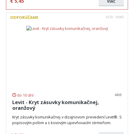
€
5,45
VIAC
ODPORÚČAME
KÓD:
16965
do 10 dní
ABB
Levit - Kryt zásuvky komunikačnej,
oranžový
Kryt zásuvky komunikačnej v dizajnovom prevedení Levit®. S
popisovým poľom a s kovovým upevňovacím strmeňom.