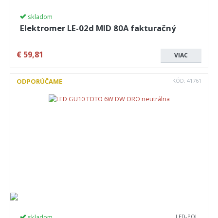
skladom
Elektromer LE-02d MID 80A fakturačný
€
59,81
VIAC
ODPORÚČAME
KÓD:
41761
skladom
LED-POL