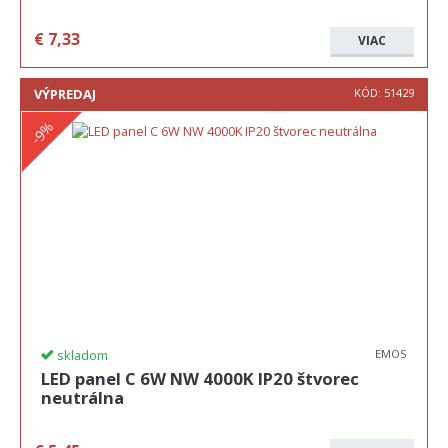
€
7,33
VIAC
VÝPREDAJ
KÓD:
51429
-9%
skladom
EMOS
LED panel C 6W NW 4000K IP20 štvorec
neutrálna