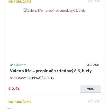
ODPORÚČAME
KÓD:
6941
skladom
LEGRAND
Valena life – prepínač striedavý č.6, biely
STRIEDAVÝ PREPÍNAČ Č.6 BIELY
€
5,42
VIAC
ODPORÚČAME
KÓD:
6951