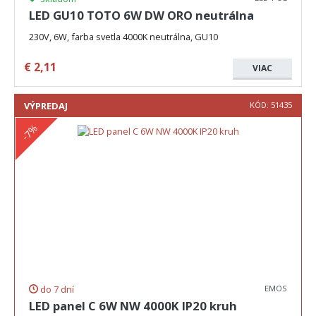
LED GU10 TOTO 6W DW ORO neutrálna
230V, 6W, farba svetla 4000K neutrálna, GU10
€
2,11
VIAC
VÝPREDAJ
KÓD:
51435
-7%
do 7 dní
EMOS
LED panel C 6W NW 4000K IP20 kruh