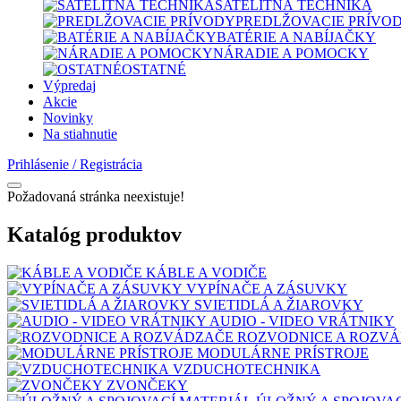
SATELITNÁ TECHNIKA
PREDLŽOVACIE PRÍVO
BATÉRIE A NABÍJAČKY
NÁRADIE A POMOCKY
OSTATNÉ
Výpredaj
Akcie
Novinky
Na stiahnutie
Prihlásenie / Registrácia
Požadovaná stránka neexistuje!
Katalóg produktov
KÁBLE A VODIČE
VYPÍNAČE A ZÁSUVKY
SVIETIDLÁ A ŽIAROVKY
AUDIO - VIDEO VRÁTNIKY
ROZVODNICE A ROZV
MODULÁRNE PRÍSTROJE
VZDUCHOTECHNIKA
ZVONČEKY