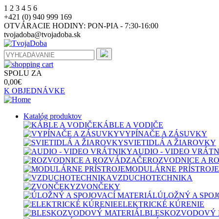
1
2
3
4
5
6
+421 (0) 940 999 169
OTVÁRACIE HODINY:
PON-PIA - 7:30-16:00
tvojadoba@tvojadoba.sk
SPOLU ZA
0,00
€
K OBJEDNÁVKE
Katalóg produktov
KÁBLE A VODIČE
VYPÍNAČE A ZÁSUVKY
SVIETIDLÁ A ŽIAROVKY
AUDIO - VIDEO VRÁT
ROZVODNICE A R
MODULÁRNE PRÍSTROJE
VZDUCHOTECHNIKA
ZVONČEKY
ÚLOŽNÝ A SPOJ
ELEKTRICKÉ KÚRENIE
BLESKOZVODOVÝ 