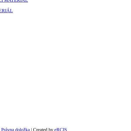
CÍ MATERIÁL
ERIÁL
|
Právna doložka
| Created by
eRCIS