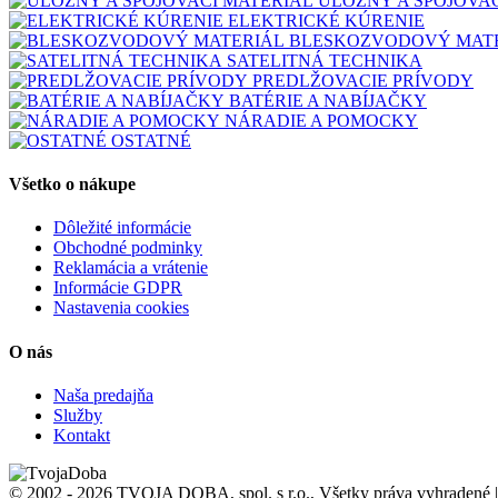
ÚLOŽNÝ A SPOJOVA
ELEKTRICKÉ KÚRENIE
BLESKOZVODOVÝ MAT
SATELITNÁ TECHNIKA
PREDLŽOVACIE PRÍVODY
BATÉRIE A NABÍJAČKY
NÁRADIE A POMOCKY
OSTATNÉ
Všetko o nákupe
Dôležité informácie
Obchodné podminky
Reklamácia a vrátenie
Informácie GDPR
Nastavenia cookies
O nás
Naša predajňa
Služby
Kontakt
© 2002 - 2026 TVOJA DOBA, spol. s r.o., Všetky práva vyhradené 