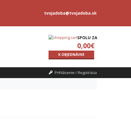
tvojadoba@tvojadoba.sk
SPOLU ZA
0,00
€
K OBJEDNÁVKE
Prihlásenie / Registrácia