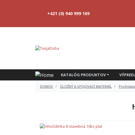
+421 (0) 940 999 169
KATALÓG PRODUKTOV
VÝPRED
DOMOV
ÚLOŽNÝ A SPOJOVACÍ MATERIÁL
Prichytava