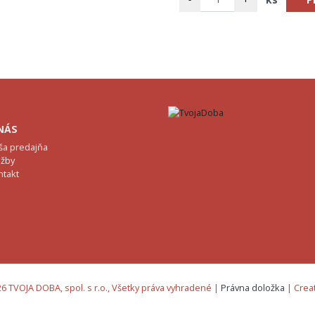
NÁS
ša predajňa
užby
ntakt
6 TVOJA DOBA, spol. s r.o., Všetky práva vyhradené |
Právna doložka
| Crea