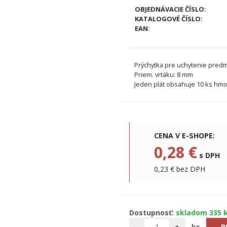
OBJEDNÁVACIE ČÍSLO:
KATALOGOVÉ ČÍSLO:
EAN:
Prýchytka pre uchytenie pred
Priem. vrtáku: 8 mm
Jeden plát obsahuje 10 ks hmo
CENA V E-SHOPE:
0,28 €
s DPH
0,23 € bez DPH
Dostupnosť:
skladom 335 
-
+
ks
P