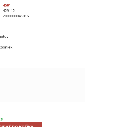
4501
429112
2000000045016
metov
ždiniek
ks
RIDAŤ DO KOŠÍKA