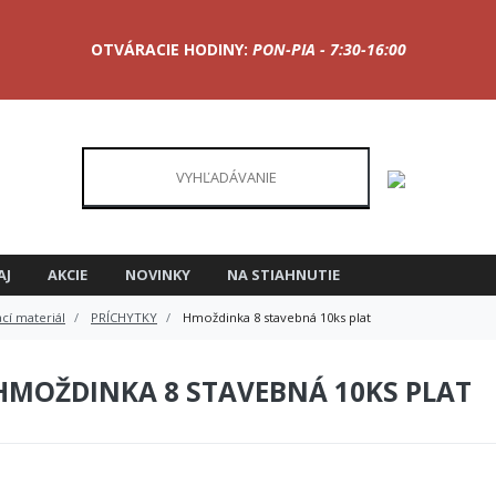
OTVÁRACIE HODINY:
PON-PIA - 7:30-16:00
AJ
AKCIE
NOVINKY
NA STIAHNUTIE
cí materiál
PRÍCHYTKY
Hmoždinka 8 stavebná 10ks plat
HMOŽDINKA 8 STAVEBNÁ 10KS PLAT