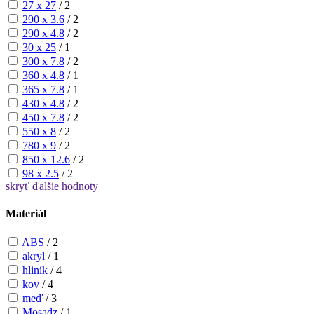
27 x 27
/
2
290 x 3.6
/
2
290 x 4.8
/
2
30 x 25
/
1
300 x 7.8
/
2
360 x 4.8
/
1
365 x 7.8
/
1
430 x 4.8
/
2
450 x 7.8
/
2
550 x 8
/
2
780 x 9
/
2
850 x 12.6
/
2
98 x 2.5
/
2
skryť
ďalšie hodnoty
Materiál
ABS
/
2
akryl
/
1
hliník
/
4
kov
/
4
meď
/
3
Mosadz
/
1