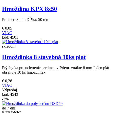
Hmoždina KPX 8x50
Priemer: 8 mm Dĺžka: 50 mm
€
0,05
VIAC
kód:
4501
skladom
Hmoždinka 8 stavebná 10ks plat
Prýchytka pre uchytenie predmetov Priem. vrtáku: 8 mm Jeden plát
obsahuje 10 ks hmoždiniek
€
0,28
VIAC
Výpredaj
kód:
4543
-3%
do 7 dní
F-TRONIC