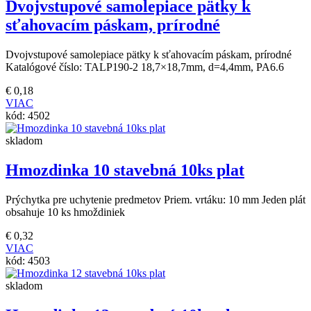
Dvojvstupové samolepiace pätky k
sťahovacím páskam, prírodné
Dvojvstupové samolepiace pätky k sťahovacím páskam, prírodné
Katalógové číslo: TALP190-2 18,7×18,7mm, d=4,4mm, PA6.6
€
0,18
VIAC
kód:
4502
skladom
Hmozdinka 10 stavebná 10ks plat
Prýchytka pre uchytenie predmetov Priem. vrtáku: 10 mm Jeden plát
obsahuje 10 ks hmoždiniek
€
0,32
VIAC
kód:
4503
skladom