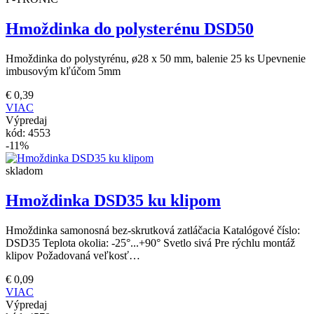
Hmoždinka do polysterénu DSD50
Hmoždinka do polystyrénu, ø28 x 50 mm, balenie 25 ks Upevnenie
imbusovým kľúčom 5mm
€
0,39
VIAC
Výpredaj
kód:
4553
-11%
skladom
Hmoždinka DSD35 ku klipom
Hmoždinka samonosná bez-skrutková zatláčacia Katalógové číslo:
DSD35 Teplota okolia: -25°...+90° Svetlo sivá Pre rýchlu montáž
klipov Požadovaná veľkosť…
€
0,09
VIAC
Výpredaj