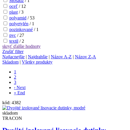
Mosadz
/
1
oceľ
/
12
plast
/
3
polyamid
/
53
polyetylén
/
1
pozinkované
/
1
pvc
/
27
textil
/
2
skryť
ďalšie hodnoty
Zrušiť filter
Najlacnejšie
|
Najdrahšie
|
Názov A-Z
|
Názov Z-A
Skladom
|
Všetky produkty
1
2
3
›
Next
»
End
kód:
4382
skladom
TRACON