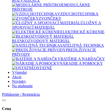
ROZVÁDZAČE
MODULÁRNE
PRÍSTROJE
VZDUCHOTECHNIKA
ZVONČEKY
ÚLOŽNÝ A
SPOJOVACÍ MATERIÁL
ELEKTRICKÉ KÚRENIE
BLESKOZVODOVÝ MATERIÁL
SATELITNÁ TECHNIKA
PREDLŽOVACIE
PRÍVODY
BATÉRIE A NABÍJAČKY
NÁRADIE A POMOCKY
OSTATNÉ
Výpredaj
Akcie
Novinky
Na stiahnutie
Prihlásenie / Registrácia
Cena