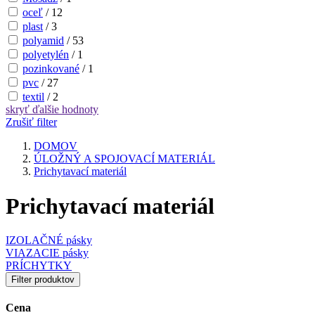
oceľ
/
12
plast
/
3
polyamid
/
53
polyetylén
/
1
pozinkované
/
1
pvc
/
27
textil
/
2
skryť
ďalšie hodnoty
Zrušiť filter
DOMOV
ÚLOŽNÝ A SPOJOVACÍ MATERIÁL
Prichytavací materiál
Prichytavací materiál
IZOLAČNÉ pásky
VIAZACIE pásky
PRÍCHYTKY
Filter produktov
Cena