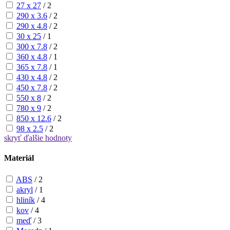
27 x 27
/
2
290 x 3.6
/
2
290 x 4.8
/
2
30 x 25
/
1
300 x 7.8
/
2
360 x 4.8
/
1
365 x 7.8
/
1
430 x 4.8
/
2
450 x 7.8
/
2
550 x 8
/
2
780 x 9
/
2
850 x 12.6
/
2
98 x 2.5
/
2
skryť
ďalšie hodnoty
Materiál
ABS
/
2
akryl
/
1
hliník
/
4
kov
/
4
meď
/
3