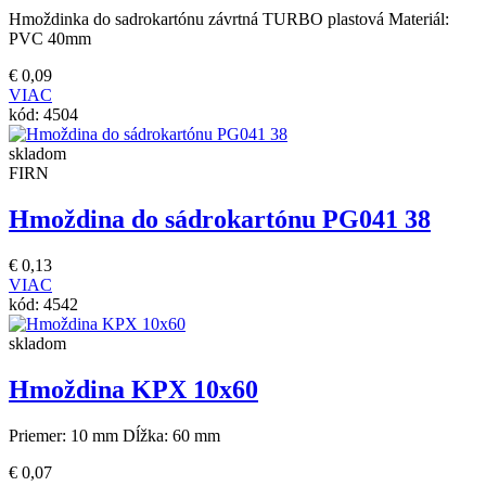
Hmoždinka do sadrokartónu závrtná TURBO plastová Materiál:
PVC 40mm
€
0,09
VIAC
kód:
4504
skladom
FIRN
Hmoždina do sádrokartónu PG041 38
€
0,13
VIAC
kód:
4542
skladom
Hmoždina KPX 10x60
Priemer: 10 mm Dĺžka: 60 mm
€
0,07