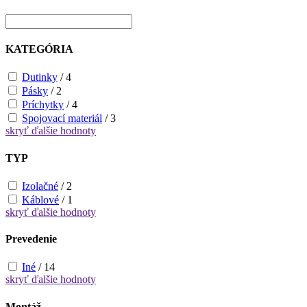
KATEGÓRIA
Dutinky
/
4
Pásky
/
2
Príchytky
/
4
Spojovací materiál
/
3
skryť
ďalšie hodnoty
TYP
Izolačné
/
2
Káblové
/
1
skryť
ďalšie hodnoty
Prevedenie
Iné
/
14
skryť
ďalšie hodnoty
Montáž