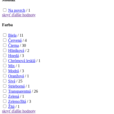
Na povrch
/
1
skryť
ďalšie hodnoty
Farba
Biela
/
11
Červená
/
4
Čierna
/
30
Hliníková
/
2
Hnedá
/
3
Chrómová lesklá
/
1
Mix
/
1
Modrá
/
3
Oranžová
/
1
Sivá
/
25
Strieborná
/
1
Transparentná
/
26
Zelená
/
1
Zeleno/žltá
/
3
Žltá
/
1
skryť
ďalšie hodnoty