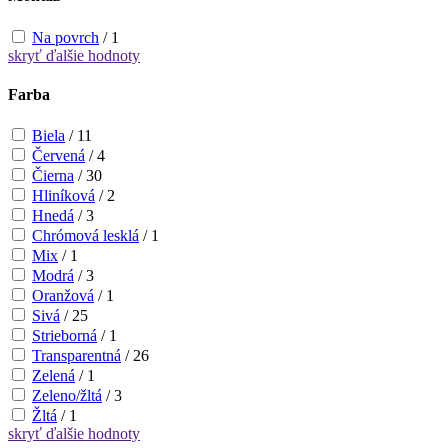
Na povrch
/
1
skryť
ďalšie hodnoty
Farba
Biela
/
11
Červená
/
4
Čierna
/
30
Hliníková
/
2
Hnedá
/
3
Chrómová lesklá
/
1
Mix
/
1
Modrá
/
3
Oranžová
/
1
Sivá
/
25
Strieborná
/
1
Transparentná
/
26
Zelená
/
1
Zeleno/žltá
/
3
Žltá
/
1
skryť
ďalšie hodnoty