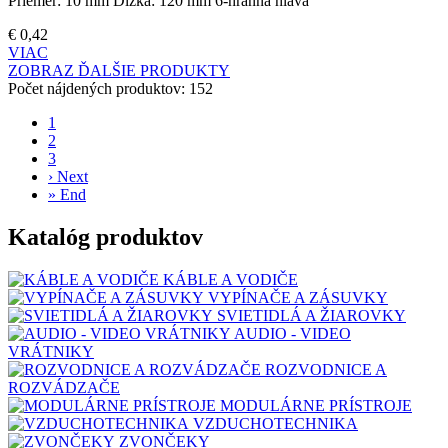
Priemer: 10 mm Dĺžka: 120 mm 6-hranná hlava
€
0,42
VIAC
ZOBRAZ ĎALŠIE PRODUKTY
Počet nájdených produktov:
152
1
2
3
›
Next
»
End
Katalóg produktov
KÁBLE A VODIČE
VYPÍNAČE A ZÁSUVKY
SVIETIDLÁ A ŽIAROVKY
AUDIO - VIDEO
VRÁTNIKY
ROZVODNICE A
ROZVÁDZAČE
MODULÁRNE PRÍSTROJE
VZDUCHOTECHNIKA
ZVONČEKY