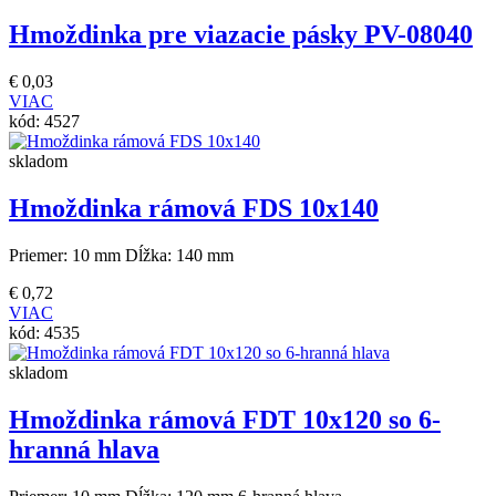
Hmoždinka pre viazacie pásky PV-08040
€
0,03
VIAC
kód:
4527
skladom
Hmoždinka rámová FDS 10x140
Priemer: 10 mm Dĺžka: 140 mm
€
0,72
VIAC
kód:
4535
skladom
Hmoždinka rámová FDT 10x120 so 6-
hranná hlava