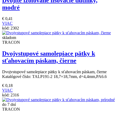
Dvojité izolované lisovacie dutinky,
modré
€
0,41
VIAC
kód:
2302
skladom
TRACON
Dvojvstupové samolepiace pätky k
sťahovacím páskam, čierne
Dvojvstupové samolepiace pätky k sťahovacím páskam, čierne
Katalógové číslo: TALP191-2 18,7×18,7mm, d=4,4mm,PA6.6
€
0,18
VIAC
kód:
2316
do 7 dní
TRACON