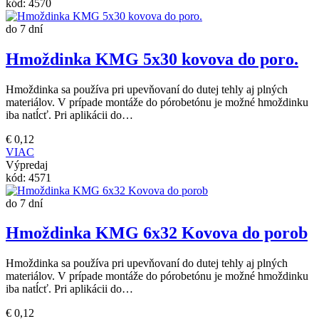
kód:
4570
do 7 dní
Hmoždinka KMG 5x30 kovova do poro.
Hmoždinka sa používa pri upevňovaní do dutej tehly aj plných
materiálov. V prípade montáže do pórobetónu je možné hmoždinku
iba natĺcť. Pri aplikácii do…
€
0,12
VIAC
Výpredaj
kód:
4571
do 7 dní
Hmoždinka KMG 6x32 Kovova do porob
Hmoždinka sa používa pri upevňovaní do dutej tehly aj plných
materiálov. V prípade montáže do pórobetónu je možné hmoždinku
iba natĺcť. Pri aplikácii do…
€
0,12