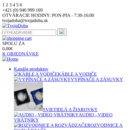
1
2
3
4
5
6
+421 (0) 940 999 169
OTVÁRACIE HODINY:
PON-PIA - 7:30-16:00
tvojadoba@tvojadoba.sk
SPOLU ZA
0,00
€
K OBJEDNÁVKE
Katalóg produktov
KÁBLE A VODIČE
VYPÍNAČE A ZÁSUVKY
SVIETIDLÁ A ŽIAROVKY
AUDIO - VIDEO
VRÁTNIKY
ROZVODNICE A