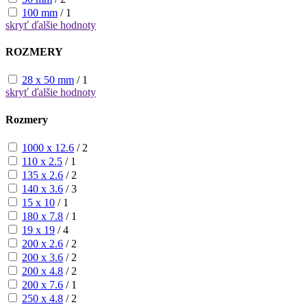
100 mm
/
1
skryť
ďalšie hodnoty
ROZMERY
28 x 50 mm
/
1
skryť
ďalšie hodnoty
Rozmery
1000 x 12.6
/
2
110 x 2.5
/
1
135 x 2.6
/
2
140 x 3.6
/
3
15 x 10
/
1
180 x 7.8
/
1
19 x 19
/
4
200 x 2.6
/
2
200 x 3.6
/
2
200 x 4.8
/
2
200 x 7.6
/
1
250 x 4.8
/
2