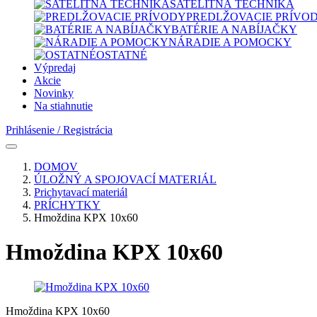
SATELITNÁ TECHNIKA
PREDLŽOVACIE PRÍVO
BATÉRIE A NABÍJAČKY
NÁRADIE A POMOCKY
OSTATNÉ
Výpredaj
Akcie
Novinky
Na stiahnutie
Prihlásenie / Registrácia
DOMOV
ÚLOŽNÝ A SPOJOVACÍ MATERIÁL
Prichytavací materiál
PRÍCHYTKY
Hmoždina KPX 10x60
Hmoždina KPX 10x60
Hmoždina KPX 10x60