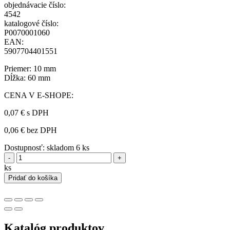
objednávacie číslo:
4542
katalogové číslo:
P0070001060
EAN:
5907704401551
Priemer: 10 mm
Dĺžka: 60 mm
CENA V E-SHOPE:
0,07 €
s DPH
0,06 € bez DPH
Dostupnosť:
skladom 6 ks
-
+
ks
Pridať do košíka
Katalóg produktov