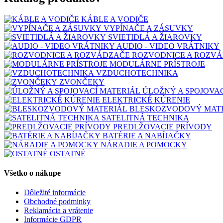
KÁBLE A VODIČE
VYPÍNAČE A ZÁSUVKY
SVIETIDLÁ A ŽIAROVKY
AUDIO - VIDEO VRÁTNIKY
ROZVODNICE A ROZV
MODULÁRNE PRÍSTROJE
VZDUCHOTECHNIKA
ZVONČEKY
ÚLOŽNÝ A SPOJOVA
ELEKTRICKÉ KÚRENIE
BLESKOZVODOVÝ MAT
SATELITNÁ TECHNIKA
PREDLŽOVACIE PRÍVODY
BATÉRIE A NABÍJAČKY
NÁRADIE A POMOCKY
OSTATNÉ
Všetko o nákupe
Dôležité informácie
Obchodné podminky
Reklamácia a vrátenie
Informácie GDPR