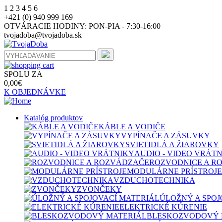
1
2
3
4
5
6
+421 (0) 940 999 169
OTVÁRACIE HODINY:
PON-PIA - 7:30-16:00
tvojadoba@tvojadoba.sk
SPOLU ZA
0,00
€
K OBJEDNÁVKE
Katalóg produktov
KÁBLE A VODIČE
VYPÍNAČE A ZÁSUVKY
SVIETIDLÁ A ŽIAROVKY
AUDIO - VIDEO VRÁT
ROZVODNICE A R
MODULÁRNE PRÍSTROJE
VZDUCHOTECHNIKA
ZVONČEKY
ÚLOŽNÝ A SPOJ
ELEKTRICKÉ KÚRENIE
BLESKOZVODOVÝ 