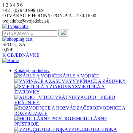
1
2
3
4
5
6
+421 (0) 940 999 169
OTVÁRACIE HODINY:
PON-PIA - 7:30-16:00
tvojadoba@tvojadoba.sk
SPOLU ZA
0,00
€
K OBJEDNÁVKE
Katalóg produktov
KÁBLE A VODIČE
VYPÍNAČE A ZÁSUVKY
SVIETIDLÁ A
ŽIAROVKY
AUDIO - VIDEO
VRÁTNIKY
ROZVODNICE A
ROZVÁDZAČE
MODULÁRNE
PRÍSTROJE
VZDUCHOTECHNIKA