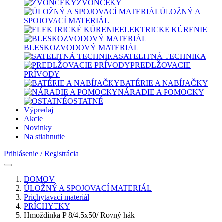
ZVONČEKY
ÚLOŽNÝ A
SPOJOVACÍ MATERIÁL
ELEKTRICKÉ KÚRENIE
BLESKOZVODOVÝ MATERIÁL
SATELITNÁ TECHNIKA
PREDLŽOVACIE
PRÍVODY
BATÉRIE A NABÍJAČKY
NÁRADIE A POMOCKY
OSTATNÉ
Výpredaj
Akcie
Novinky
Na stiahnutie
Prihlásenie / Registrácia
DOMOV
ÚLOŽNÝ A SPOJOVACÍ MATERIÁL
Prichytavací materiál
PRÍCHYTKY
Hmoždinka P 8/4.5x50/ Rovný hák