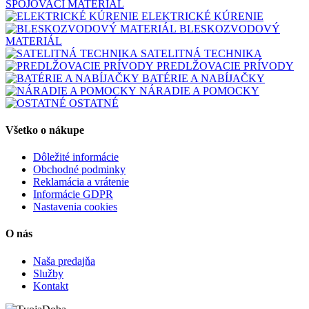
SPOJOVACÍ MATERIÁL
ELEKTRICKÉ KÚRENIE
BLESKOZVODOVÝ
MATERIÁL
SATELITNÁ TECHNIKA
PREDLŽOVACIE PRÍVODY
BATÉRIE A NABÍJAČKY
NÁRADIE A POMOCKY
OSTATNÉ
Všetko o nákupe
Dôležité informácie
Obchodné podminky
Reklamácia a vrátenie
Informácie GDPR
Nastavenia cookies
O nás
Naša predajňa
Služby
Kontakt