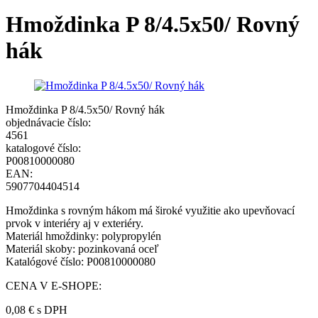
Hmoždinka P 8/4.5x50/ Rovný
hák
Hmoždinka P 8/4.5x50/ Rovný hák
objednávacie číslo:
4561
katalogové číslo:
P00810000080
EAN:
5907704404514
Hmoždinka s rovným hákom má široké využitie ako upevňovací
prvok v interiéry aj v exteriéry.
Materiál hmoždinky: polypropylén
Materiál skoby: pozinkovaná oceľ
Katalógové číslo: P00810000080
CENA V E-SHOPE:
0,08 €
s DPH