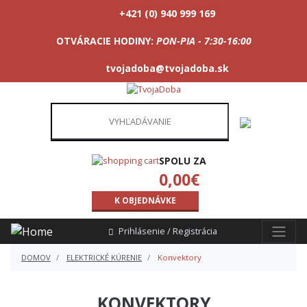
+421 (0) 940 999 169
OTVÁRACIE HODINY:
PON-PIA - 7:30-16:00
tvojadoba@tvojadoba.sk
SPOLU ZA
0,00
€
K OBJEDNÁVKE
Prihlásenie / Registrácia
DOMOV
ELEKTRICKÉ KÚRENIE
Konvektory
KONVEKTORY