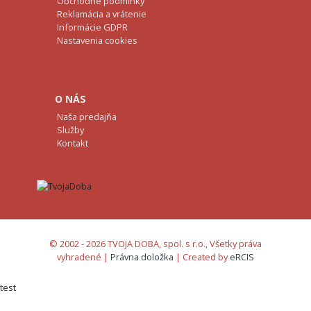
Obchodné podminky
Reklamácia a vrátenie
Informácie GDPR
Nastavenia cookies
O NÁS
Naša predajňa
Služby
Kontakt
© 2002 - 2026 TVOJA DOBA, spol. s r.o., Všetky práva
vyhradené |
Právna doložka
| Created by
eRCIS
test