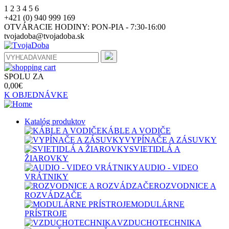
1
2
3
4
5
6
+421 (0) 940 999 169
OTVÁRACIE HODINY:
PON-PIA - 7:30-16:00
tvojadoba@tvojadoba.sk
SPOLU ZA
0,00
€
K OBJEDNÁVKE
Katalóg produktov
KÁBLE A VODIČE
VYPÍNAČE A ZÁSUVKY
SVIETIDLÁ A
ŽIAROVKY
AUDIO - VIDEO
VRÁTNIKY
ROZVODNICE A
ROZVÁDZAČE
MODULÁRNE
PRÍSTROJE
VZDUCHOTECHNIKA