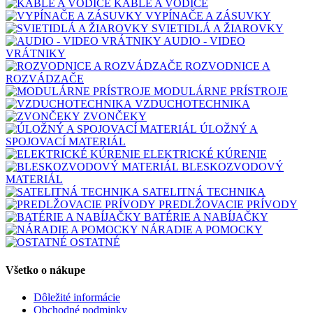
KÁBLE A VODIČE
VYPÍNAČE A ZÁSUVKY
SVIETIDLÁ A ŽIAROVKY
AUDIO - VIDEO
VRÁTNIKY
ROZVODNICE A
ROZVÁDZAČE
MODULÁRNE PRÍSTROJE
VZDUCHOTECHNIKA
ZVONČEKY
ÚLOŽNÝ A
SPOJOVACÍ MATERIÁL
ELEKTRICKÉ KÚRENIE
BLESKOZVODOVÝ
MATERIÁL
SATELITNÁ TECHNIKA
PREDLŽOVACIE PRÍVODY
BATÉRIE A NABÍJAČKY
NÁRADIE A POMOCKY
OSTATNÉ
Všetko o nákupe
Dôležité informácie
Obchodné podminky