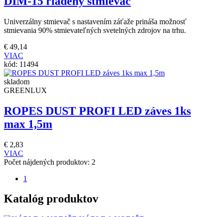
DIM-15 riadený stmievač
Univerzálny stmievač s nastavením záťaže prináša možnosť
stmievania 90% stmievateľných svetelných zdrojov na trhu.
€
49,14
VIAC
kód:
11494
skladom
GREENLUX
ROPES DUST PROFI LED záves 1ks
max 1,5m
€
2,83
VIAC
Počet nájdených produktov:
2
1
Katalóg produktov