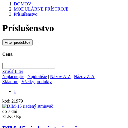
DOMOV
MODULÁRNE PRÍSTROJE
Príslušenstvo
Príslušenstvo
Filter produktov
Cena
Zrušiť filter
Najlacnejšie
|
Najdrahšie
|
Názov A-Z
|
Názov Z-A
Skladom
|
Všetky produkty
1
kód:
21979
do 7 dní
ELKO Ep